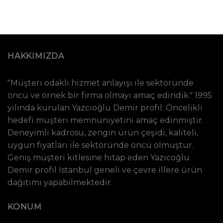
HAKKIMIZDA
"Müşteri odaklı hizmet anlayışı ile sektöründe
öncü ve örnek bir firma olmayı amaç edindik." 1995
yılında kurulan Yazcıoğlu Demir profil: Öncelikli
hedefi müşteri memnuniyetini amaç edinmiştir.
Deneyimli kadrosu, zengin ürün çeşidi, kaliteli,
uygun fiyatları ile sektöründe öncü olmuştur.
Geniş müşteri kitlesine hitap eden Yazıcoğlu
Demir profil İstanbul geneli ve çevre illere ürün
dağıtımı yapabilmektedir.
KONUM