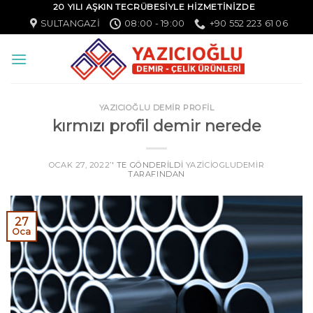
20 YILI AŞKIN TECRÜBESİYLE HİZMETİNİZDE
SULTANGAZI
08:00 - 19:00
+90 552 223 61 06
YAZICIOĞLU DEMİR PROFİL
kırmızı profil demir nerede
OCAK 27, 2022
’' TE GÖNDERILDI
YAZICIOGLUDEMIR
TARAFINDAN
27
Oca