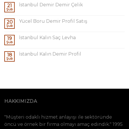
İstanbul Demir Demir Çelik
21
Şub
Yücel Boru Demir Profil Satış
20
Şub
İstanbul Kalın Saç Levha
19
Şub
İstanbul Kalın Demir Profil
18
Şub
HAKKIMIZDA
"Müşteri odaklı hizmet anlayışı ile sektöründe
öncü ve örnek bir firma olmayı amaç edindik." 1995