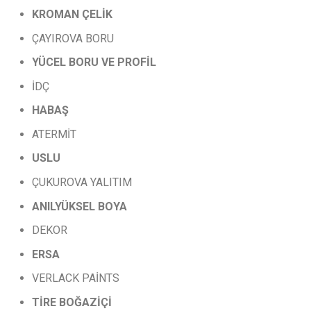
KROMAN
ÇELİK
ÇAYIROVA BORU
YÜCEL
BORU
VE
PROFİL
İDÇ
HABAŞ
ATERMİT
USLU
ÇUKUROVA YALITIM
ANILYÜKSEL
BOYA
DEKOR
ERSA
VERLACK PAİNTS
TİRE
BOĞAZİÇİ