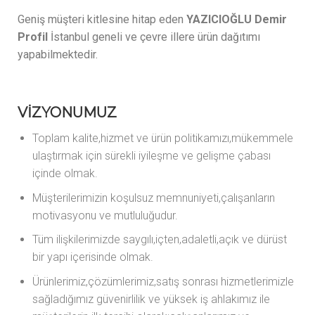
Geniş müşteri kitlesine hitap eden
YAZICIOĞLU Demir
Profil
İstanbul geneli ve çevre illere ürün dağıtımı
yapabilmektedir.
VİZYONUMUZ
Toplam kalite,hizmet ve ürün politikamızı,mükemmele
ulaştırmak için sürekli iyileşme ve gelişme çabası
içinde olmak.
Müşterilerimizin koşulsuz memnuniyeti,çalışanların
motivasyonu ve mutluluğudur.
Tüm ilişkilerimizde saygılı,içten,adaletli,açık ve dürüst
bir yapı içerisinde olmak.
Ürünlerimiz,çözümlerimiz,satış sonrası hizmetlerimizle
sağladığımız güvenirlilik ve yüksek iş ahlakımız ile