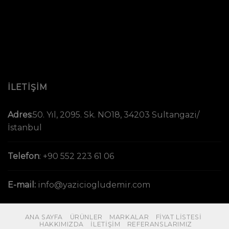
İLETİŞİM
Adres
:
50. Yıl, 2095. Sk. NO18, 34203 Sultangazi/
İstanbul
Telefon
:
+90 552 223 61 06
E-mail:
info@yaziciogludemir.com
ANA SAYFA
ÜRÜNLER
MARKALAR
FIYAT LISTESI
HAKKIMIZDA
İLETIŞIM
REFERANSLARIMIZ