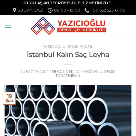
20 YILI AŞKIN TECRÜBESİYLE HİZMETİNİZDE
SULTANGAZI
08:00 - 19:00
+90 552 223 61 06
YAZICIOĞLU DEMİR PROFİL
İstanbul Kalın Saç Levha
ŞUBAT 19, 2024
’' TE GÖNDERILDI
YAZICIOGLUDEMIR
TARAFINDAN
19
Şub