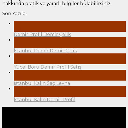
hakkında pratik ve yararlı bilgiler bulabilirsiniz.
Son Yazılar
22
Şub
Demir Profil Demir Çelik
21
Şub
İstanbul Demir Demir Çelik
20
Şub
Yücel Boru Demir Profil Satış
19
Şub
İstanbul Kalın Saç Levha
18
Şub
İstanbul Kalın Demir Profil
Hakkımızda
"Müşteri odaklı hizmet anlayışı ile sektöründe öncü
ve örnek bir firma olmayı amaç edindik." 1995 yılında
kurulan Yazcıoğlu Demir profil: Öncelikli hedefi