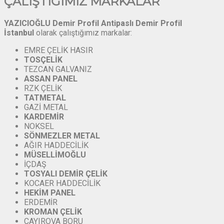
ÇALIŞTIĞIMIZ MARKALAR
YAZICIOĞLU Demir Profil
Antipaslı Demir Profil
İstanbul
olarak çalıştığımız markalar:
EMRE ÇELİK HASIR
TOSÇELİK
TEZCAN GALVANIZ
ASSAN
PANEL
RZK ÇELİK
TATMETAL
GAZİ METAL
KARDEMİR
NOKSEL
SÖNMEZLER
METAL
AĞIR HADDECİLİK
MÜSELLİMOĞLU
İÇDAŞ
TOSYALI
DEMİR
ÇELİK
KOCAER HADDECİLİK
HEKİM PANEL
ERDEMİR
KROMAN
ÇELİK
ÇAYIROVA BORU