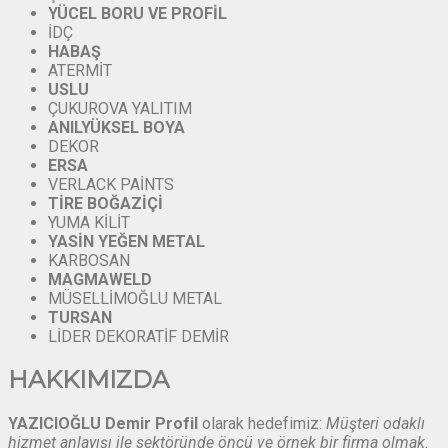
YÜCEL
BORU
VE
PROFİL
İDÇ
HABAŞ
ATERMİT
USLU
ÇUKUROVA YALITIM
ANILYÜKSEL
BOYA
DEKOR
ERSA
VERLACK PAİNTS
TİRE
BOĞAZİÇİ
YUMA KİLİT
YASİN
YEĞEN
METAL
KARBOSAN
MAGMAWELD
MÜSELLİMOĞLU METAL
TURSAN
LİDER DEKORATİF DEMİR
HAKKIMIZDA
YAZICIOĞLU Demir Profil
olarak hedefimiz:
Müşteri odaklı
hizmet anlayışı ile sektöründe öncü ve örnek bir firma olmak.