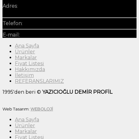
İLETİŞİM
Adres
:
50. Yıl, 2095. Sk. NO18, 34203 Sultangazi/
İstanbul
Telefon
:
+90 552 223 61 06
E-mail:
info@yaziciogludemir.com
Ana Sayfa
Ürünler
Markalar
Fiyat Listesi
Hakkımızda
İletişim
REFERANSLARIMIZ
1995'den beri ©
YAZICIOĞLU DEMİR PROFİL
Web Tasarım:
WEBOLOJİ
Ana Sayfa
Ürünler
Markalar
Fiyat Listesi