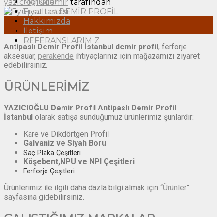
Markalar
yaziciogludemir
tarafından
Fiyat Listesi
02
Hakkımızda
Ara
İletişim
REFERANSLARIMIZ
Antipaslı Demir Profil İstanbul
demir profil
, ferforje
aksesuar,
perakende
ihtiyaçlarınız için mağazamızı ziyaret
edebilirsiniz.
ÜRÜNLERİMİZ
YAZICIOĞLU Demir Profil
Antipaslı Demir Profil
İstanbul
olarak satışa sunduğumuz ürünlerimiz şunlardır:
Kare ve Dikdörtgen Profil
Galvaniz ve Siyah Boru
Saç Plaka Çeşitleri
Köşebent,NPU ve NPI Çeşitleri
Ferforje Çeşitleri
Ürünlerimiz ile ilgili daha dazla bilgi almak için “
Ürünler
”
sayfasına gidebilirsiniz.