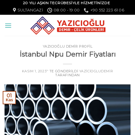
20 YILI AŞKIN TECRÜBESİYLE HİZMETİNİZDE
SULTANGAZI
08:00 - 19:00
+90 552 223 61 06
YAZICIOĞLU DEMİR PROFİL
İstanbul Npu Demir Fiyatları
KASIM 1, 2023
’' TE GÖNDERILDI
YAZICIOGLUDEMIR
TARAFINDAN
01
Kas