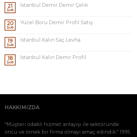
İstanbul Demir Demir Çelik
21
Şub
Yücel Boru Demir Profil Satış
20
Şub
İstanbul Kalın Saç Levha
19
Şub
İstanbul Kalın Demir Profil
18
Şub
HAKKIMIZDA
"Müşteri odaklı hizmet anlayışı ile sektöründe
öncü ve örnek bir firma olmayı amaç edindik." 1995