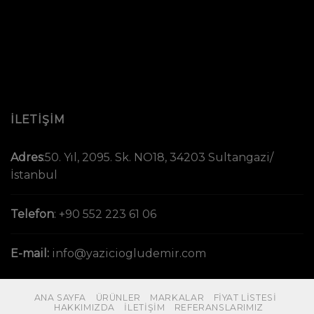
İLETİŞİM
Adres
:
50. Yıl, 2095. Sk. NO18, 34203 Sultangazi/
İstanbul
Telefon
:
+90 552 223 61 06
E-mail:
info@yaziciogludemir.com
ANA SAYFA
ÜRÜNLER
MARKALAR
FIYAT LISTESI
HAKKIMIZDA
İLETIŞIM
REFERANSLARIMIZ