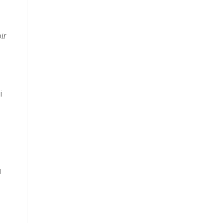
ir
i
ı