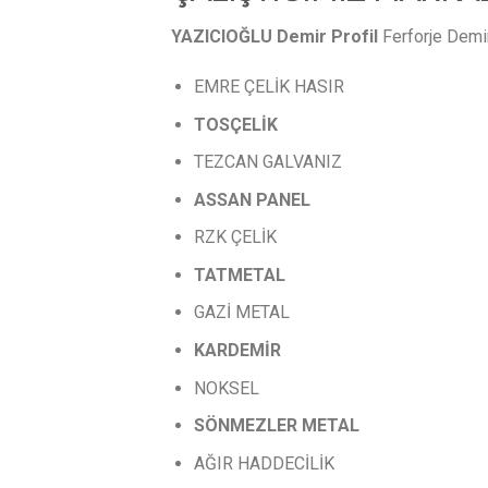
YAZICIOĞLU Demir Profil
Ferforje Demir 
EMRE ÇELİK HASIR
TOSÇELİK
TEZCAN GALVANIZ
ASSAN
PANEL
RZK ÇELİK
TATMETAL
GAZİ METAL
KARDEMİR
NOKSEL
SÖNMEZLER
METAL
AĞIR HADDECİLİK