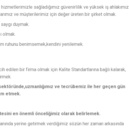
 hizmetlerimizle sağladığımız güvenirlilik ve yüksek iş ahlakımız
anlarımız ve müşterilerimiz için değer üreten bir şirket olmak.
a saygı duymak.
lı olmak.
kım ruhunu benimsemek,kendini yenilemek.
h edilen bir firma olmak için Kalite Standartlarına bağlı kalarak,
irmek.
l sektöründe,uzmanlığımız ve tecrübemiz ile her geçen gün
am etmek.
esini en önemli önceliğimiz olarak belirlemek.
anında yerine getirmek verdiğimiz sözün her zaman arkasında