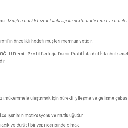
miz:
Müşteri odaklı hizmet anlayışı ile sektöründe öncü ve örnek b
fil’in öncelikli hedefi müşteri memnuniyetidir.
OĞLU Demir Profil
Ferforje Demir Profil İstanbul İstanbul genel
ir.
ızı,mükemmele ulaştırmak için sürekli iyileşme ve gelişme çabas
,çalışanların motivasyonu ve mutluluğudur.
i,açık ve dürüst bir yapı içerisinde olmak.