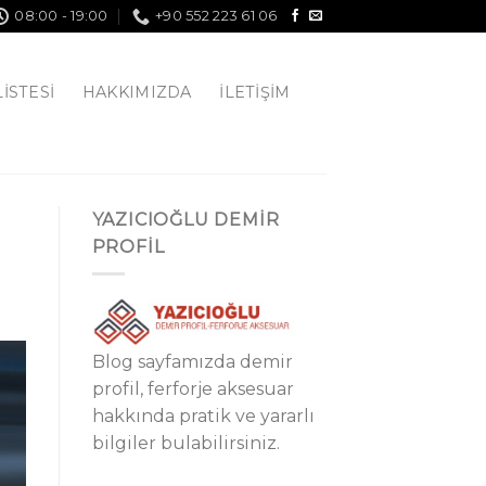
08:00 - 19:00
+90 552 223 61 06
LISTESI
HAKKIMIZDA
İLETIŞIM
YAZICIOĞLU DEMİR
PROFİL
Blog sayfamızda demir
profil, ferforje aksesuar
hakkında pratik ve yararlı
bilgiler bulabilirsiniz.