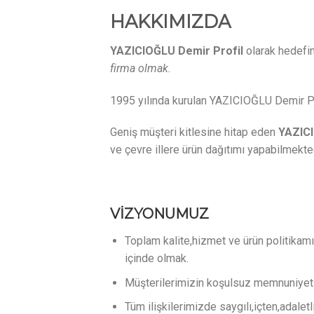
HAKKIMIZDA
YAZICIOĞLU Demir Profil
olarak hedefi
firma olmak.
1995 yılında kurulan YAZICIOĞLU Demir Pro
Geniş müşteri kitlesine hitap eden
YAZICI
ve çevre illere ürün dağıtımı yapabilmekted
VİZYONUMUZ
Toplam kalite,hizmet ve ürün politikam
içinde olmak.
Müşterilerimizin koşulsuz memnuniyeti
Tüm ilişkilerimizde saygılı,içten,adaletl