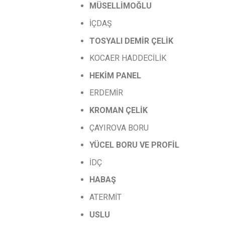
MÜSELLİMOĞLU
İÇDAŞ
TOSYALI
DEMİR
ÇELİK
KOCAER HADDECİLİK
HEKİM PANEL
ERDEMİR
KROMAN
ÇELİK
ÇAYIROVA BORU
YÜCEL
BORU
VE
PROFİL
İDÇ
HABAŞ
ATERMİT
USLU