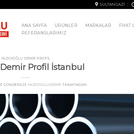
SULTANGAZI
ANA SAYFA
ÜRÜNLER
MARKALAR
FIYAT 
REFERANSLARIMIZ
YAZICIOĞLU DEMİR PROFİL
 Demir Profil İstanbul
 TE GÖNDERILDI
YAZICIOGLUDEMIR
TARAFINDAN