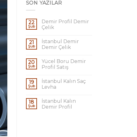
SON YAZILAR
Demir Profil Demir
22
Şub
Çelik
İstanbul Demir
21
Şub
Demir Çelik
Yücel Boru Demir
20
Şub
Profil Satış
İstanbul Kalın Saç
19
Şub
Levha
İstanbul Kalın
18
Şub
Demir Profil