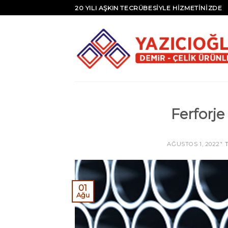
20 YILI AŞKIN TECRÜBESİYLE HİZMETİNİZDE
Ferforje
AĞUSTOS 1, 2022
’'
01
Ağu