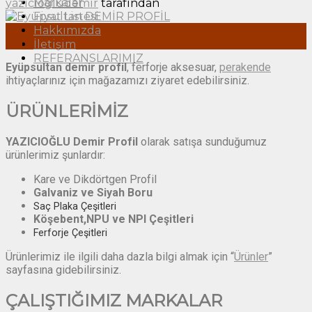
Markalar
yaziciogludemir
tarafından
Fiyat Listesi
15
Hakkımızda
Eki
İletişim
REFERANSLARIMIZ
Eyüpsultan demir profil
, ferforje aksesuar,
perakende
ihtiyaçlarınız için mağazamızı ziyaret edebilirsiniz.
ÜRÜNLERİMİZ
YAZICIOĞLU Demir Profil
olarak satışa sunduğumuz
ürünlerimiz şunlardır:
Kare ve Dikdörtgen Profil
Galvaniz ve Siyah Boru
Saç Plaka Çeşitleri
Köşebent,NPU ve NPI Çeşitleri
Ferforje Çeşitleri
Ürünlerimiz ile ilgili daha dazla bilgi almak için “
Ürünler
”
sayfasına gidebilirsiniz.
ÇALIŞTIĞIMIZ MARKALAR