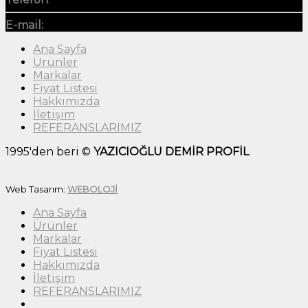
E-mail:
info@yaziciogludemir.com
Ana Sayfa
Ürünler
Markalar
Fiyat Listesi
Hakkımızda
İletişim
REFERANSLARIMIZ
1995'den beri ©
YAZICIOĞLU DEMİR PROFİL
Web Tasarım:
WEBOLOJİ
Ana Sayfa
Ürünler
Markalar
Fiyat Listesi
Hakkımızda
İletişim
REFERANSLARIMIZ