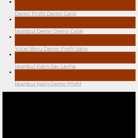
22
Şub
Demir Profil Demir Çelik
21
Şub
İstanbul Demir Demir Çelik
20
Şub
Yücel Boru Demir Profil Satış
19
Şub
İstanbul Kalın Saç Levha
18
Şub
İstanbul Kalın Demir Profil
Hakkımızda
"Müşteri odaklı hizmet anlayışı ile sektöründe öncü
ve örnek bir firma olmayı amaç edindik." 1995 yılında
kurulan Yazcıoğlu Demir profil: Öncelikli hedefi
müşteri memnuniyetini amaç edinmiştir. Deneyimli
kadrosu, zengin ürün çeşidi, kaliteli, uygun fiyatları
ile sektöründe öncü olmuştur. Geniş müşteri
kitlesine hitap eden Yazıcoğlu Demir profil İstanbul