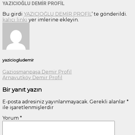
YAZICIOĞLU DEMİR PROFİL
Bu girdi
YAZICIOĞLU DEMİR PROFİL
’ te gönderildi.
kalıcı linki
yer imlerine ekleyin.
yaziciogludemir
Gaziosmanpaşa Demir Profil
Arnavutköy Demir Profil
Bir yanıt yazın
E-posta adresiniz yayınlanmayacak.
Gerekli alanlar
*
ile işaretlenmişlerdir
Yorum
*