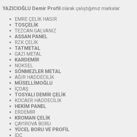
YAZICIOĞLU Demir Profil
olarak çalıştığımız markalar:
EMRE ÇELİK HASIR
TOSÇELİK
TEZCAN GALVANIZ
ASSAN
PANEL
RZK ÇELİK
TATMETAL
GAZİ METAL
KARDEMİR
NOKSEL
SÖNMEZLER
METAL
AĞIR HADDECİLİK
MÜSELLİMOĞLU
İÇDAŞ
TOSYALI
DEMİR
ÇELİK
KOCAER HADDECİLİK
HEKİM PANEL
ERDEMİR
KROMAN
ÇELİK
ÇAYIROVA BORU
YÜCEL
BORU
VE
PROFİL
İDÇ