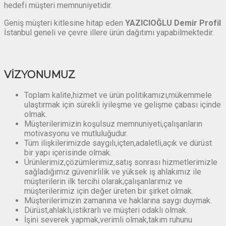
hedefi müşteri memnuniyetidir.
Geniş müşteri kitlesine hitap eden
YAZICIOĞLU Demir Profil
İstanbul geneli ve çevre illere ürün dağıtımı yapabilmektedir.
VİZYONUMUZ
Toplam kalite,hizmet ve ürün politikamızı,mükemmele
ulaştırmak için sürekli iyileşme ve gelişme çabası içinde
olmak.
Müşterilerimizin koşulsuz memnuniyeti,çalışanların
motivasyonu ve mutluluğudur.
Tüm ilişkilerimizde saygılı,içten,adaletli,açık ve dürüst
bir yapı içerisinde olmak.
Ürünlerimiz,çözümlerimiz,satış sonrası hizmetlerimizle
sağladığımız güvenirlilik ve yüksek iş ahlakımız ile
müşterilerin ilk tercihi olarak;çalışanlarımız ve
müşterilerimiz için değer üreten bir şirket olmak.
Müşterilerimizin zamanına ve haklarına saygı duymak.
Dürüst,ahlaklı,istikrarlı ve müşteri odaklı olmak.
İşini severek yapmak,verimli olmak,takım ruhunu