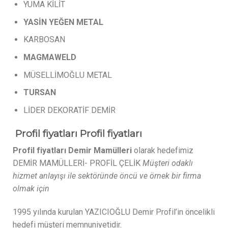
YUMA KİLİT
YASİN
YEĞEN
METAL
KARBOSAN
MAGMAWELD
MÜSELLİMOĞLU METAL
TURSAN
LİDER DEKORATİF DEMİR
Profil fiyatları Profil fiyatları
Profil fiyatları Demir Mamülleri
olarak hedefimiz
DEMİR MAMÜLLERİ- PROFİL ÇELİK
Müşteri odaklı
hizmet anlayışı ile sektöründe öncü ve örnek bir firma
olmak için
1995 yılında kurulan YAZICIOĞLU Demir Profil’in öncelikli
hedefi müşteri memnuniyetidir.