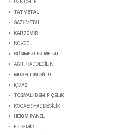
RZK ÇELİK
TATMETAL
GAZİ METAL
KARDEMİR
NOKSEL
SÖNMEZLER
METAL
AĞIR HADDECİLİK
MÜSELLİMOĞLU
İÇDAŞ
TOSYALI
DEMİR
ÇELİK
KOCAER HADDECİLİK
HEKİM PANEL
ERDEMİR