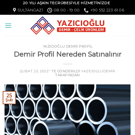
20 YILI AŞKIN TECRÜBESİYLE HİZMETİNİZDE
SULTANGAZI
08:00 - 19:00
+90 552 223 61 06
YAZICIOĞLU DEMİR PROFİL
Demir Profil Nereden Satınalınır
ŞUBAT 25, 2022
’' TE GÖNDERILDI
YAZICIOGLUDEMIR
TARAFINDAN
25
Şub