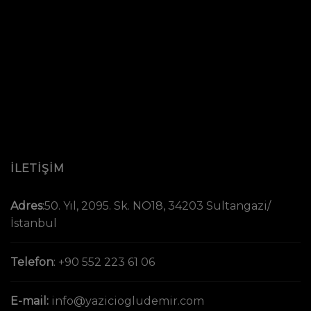
İLETİŞİM
Adres
:
50. Yıl, 2095. Sk. NO18, 34203 Sultangazi/
İstanbul
Telefon
:
+90 552 223 61 06
E-mail:
info@yaziciogludemir.com