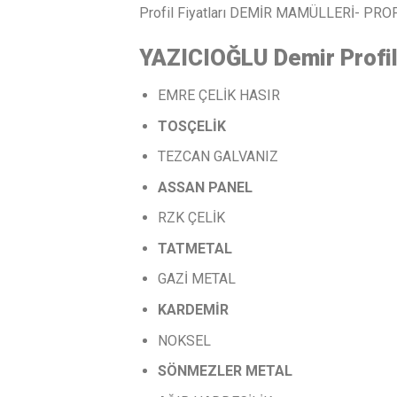
Profil Fiyatları DEMİR MAMÜLLERİ- PRO
YAZICIOĞLU Demir Profi
EMRE ÇELİK HASIR
TOSÇELİK
TEZCAN GALVANIZ
ASSAN
PANEL
RZK ÇELİK
TATMETAL
GAZİ METAL
KARDEMİR
NOKSEL
SÖNMEZLER
METAL