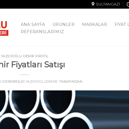
SULTANGAZI
ANA SAYFA
ÜRÜNLER
MARKALAR
FIYAT 
REFERANSLARIMIZ
YAZICIOĞLU DEMİR PROFİL
r Fiyatları Satışı
TE GÖNDERILDI
YAZICIOGLUDEMIR
TARAFINDAN