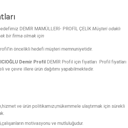
atları
 hedefimiz DEMİR MAMÜLLERİ- PROFİL ÇELİK
Müşteri odaklı
ek bir firma olmak için
fil’in öncelikli hedefi müşteri memnuniyetidir.
ICIOĞLU Demir Profil
DEMİR Profil için fiyatları Profil fiyatları
ve çevre illere ürün dağıtımı yapabilmektedir.
ite,hizmet ve ürün politikamızı,mükemmele ulaştırmak için sürekli
ak.
,çalışanların motivasyonu ve mutluluğudur.