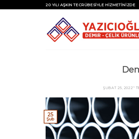
20 YILI AŞKIN TECRÜBESİYLE HİZMETİNİZDE
Demi
ŞUBAT 25, 2022
’' 
25
Şub