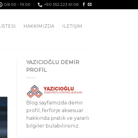
08:00 - 19:00
+90 552 223 61 06
LISTESI
HAKKIMIZDA
İLETIŞIM
YAZICIOĞLU DEMİR
PROFİL
Blog sayfamızda demir
profil, ferforje aksesuar
hakkında pratik ve yararlı
bilgiler bulabilirsiniz.