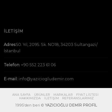
İLETİŞİM
Adres
:
50. Yıl, 2095. Sk. NO18, 34203 Sultangazi/
İstanbul
Telefon
:
+90 552 223 61 06
E-mail:
info@yaziciogludemir.com
ANA SAYFA
ÜRÜNLER
MARKALAR
FIYAT LISTESI
HAKKIMIZDA
İLETIŞIM
REFERANSLARIMIZ
1995'den beri ©
YAZICIOĞLU DEMİR PROFİL