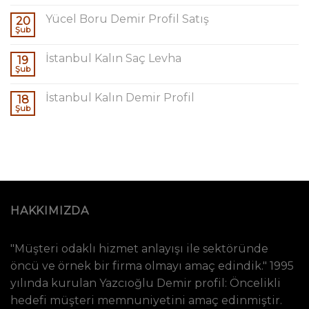
Yücel Boru Demir Profil Satış
20
Şub
İstanbul Kalın Saç Levha
19
Şub
İstanbul Kalın Demir Profil
18
Şub
HAKKIMIZDA
"Müşteri odaklı hizmet anlayışı ile sektöründe
öncü ve örnek bir firma olmayı amaç edindik." 1995
yılında kurulan Yazcıoğlu Demir profil: Öncelikli
hedefi müşteri memnuniyetini amaç edinmiştir.