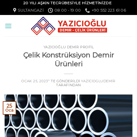
20 YILI AŞKIN TECRÜBESİYLE HİZMETİNİZDE
SULTANGAZI
08:00 - 19:00
+90 552 223 61 06
YAZICIOĞLU DEMİR PROFİL
Çelik Konstrüksiyon Demir
Ürünleri
OCAK 25, 2023
’' TE GÖNDERILDI
YAZICIOGLUDEMIR
TARAFINDAN
25
Oca