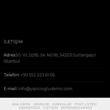
İLETİŞİM
Adres
:
50. Yıl, 2095. Sk. NO18, 34203 Sultangazi/
İstanbul
Telefon
:
+90 552 223 61 06
E-mail:
info@yaziciogludemir.com
ANA SAYFA
ÜRÜNLER
MARKALAR
FIYAT LISTESI
HAKKIMIZDA
İLETIŞIM
REFERANSLARIMIZ