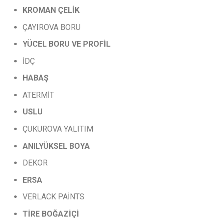
KROMAN
ÇELİK
ÇAYIROVA BORU
YÜCEL
BORU
VE
PROFİL
İDÇ
HABAŞ
ATERMİT
USLU
ÇUKUROVA YALITIM
ANILYÜKSEL
BOYA
DEKOR
ERSA
VERLACK PAİNTS
TİRE
BOĞAZİÇİ