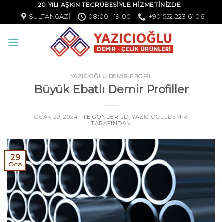
20 YILI AŞKIN TECRÜBESİYLE HİZMETİNİZDE
SULTANGAZI
08:00 - 19:00
+90 552 223 61 06
YAZICIOĞLU DEMİR PROFİL
Büyük Ebatlı Demir Profiller
OCAK 29, 2024
’' TE GÖNDERILDI
YAZICIOGLUDEMIR
TARAFINDAN
29
Oca