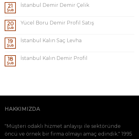
İstanbul Demir Demir Çelik
21
Şub
Yücel Boru Demir Profil Satış
20
Şub
İstanbul Kalın Saç Levha
19
Şub
İstanbul Kalın Demir Profil
18
Şub
HAKKIMIZDA
"Müşteri odaklı hizmet anlayışı ile sektöründe
öncü ve örnek bir firma olmayı amaç edindik." 1995