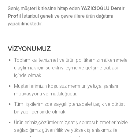
Geniş müşteri kitlesine hitap eden
YAZICIOĞLU Demir
Profil
İstanbul geneli ve çevre illere ürün dağıtımı
yapabilmektedir.
VİZYONUMUZ
Toplam kalite,hizmet ve ürün politikamızı,mükemmele
ulaştırmak için sürekli iyileşme ve gelişme çabası
içinde olmak.
Müşterilerimizin koşulsuz memnuniyeti,çalışanların
motivasyonu ve mutluluğudur.
Tüm ilişkilerimizde saygılı,içten,adaletli,açık ve dürüst
bir yapı içerisinde olmak.
Ürünlerimiz,çözümlerimiz,satış sonrası hizmetlerimizle
sağladığımız güvenirlilik ve yüksek iş ahlakımız ile