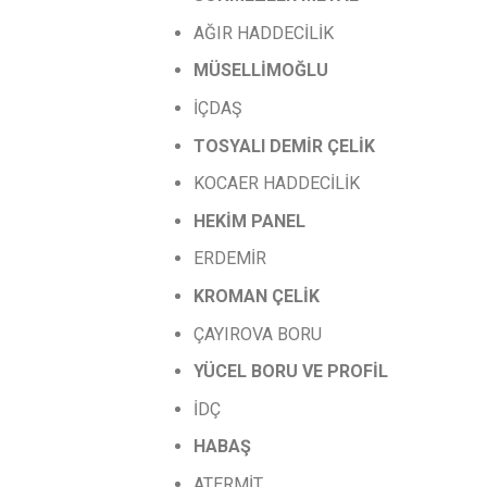
AĞIR HADDECİLİK
MÜSELLİMOĞLU
İÇDAŞ
TOSYALI
DEMİR
ÇELİK
KOCAER HADDECİLİK
HEKİM PANEL
ERDEMİR
KROMAN
ÇELİK
ÇAYIROVA BORU
YÜCEL
BORU
VE
PROFİL
İDÇ
HABAŞ
ATERMİT