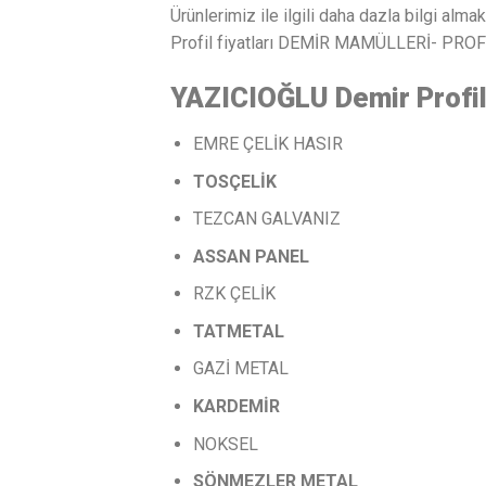
Ürünlerimiz ile ilgili daha dazla bilgi almak 
Profil fiyatları DEMİR MAMÜLLERİ- PROF
YAZICIOĞLU Demir Profi
EMRE ÇELİK HASIR
TOSÇELİK
TEZCAN GALVANIZ
ASSAN
PANEL
RZK ÇELİK
TATMETAL
GAZİ METAL
KARDEMİR
NOKSEL
SÖNMEZLER
METAL