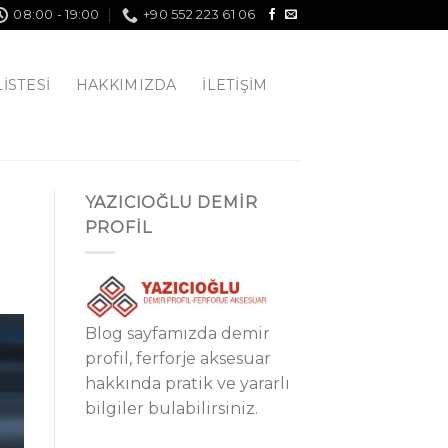
08:00 - 19:00
+90 552 223 61 06
LISTESI
HAKKIMIZDA
İLETIŞIM
YAZICIOĞLU DEMİR
PROFİL
Blog sayfamızda demir
profil, ferforje aksesuar
hakkında pratik ve yararlı
bilgiler bulabilirsiniz.