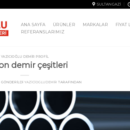
SULTANGAZI
ANA SAYFA
ÜRÜNLER
MARKALAR
FIYAT 
REFERANSLARIMIZ
YAZICIOĞLU DEMİR PROFİL
on demir çeşitleri
TE GÖNDERILDI
YAZICIOGLUDEMIR
TARAFINDAN