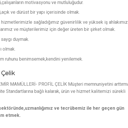
,çalışanların motivasyonu ve mutluluğudur.
i,açık ve dürüst bir yapı içerisinde olmak.
 hizmetlerimizle sağladığımız güvenirlilik ve yüksek iş ahlakımız
anlarımız ve müşterilerimiz için değer üreten bir şirket olmak.
a saygı duymak.
lı olmak.
kım ruhunu benimsemek,kendini yenilemek.
 Çelik
arı DEMİR MAMÜLLERİ- PROFİL ÇELİK Müşteri memnuniyetini arttırm
ite Standartlarına bağlı kalarak, ürün ve hizmet kalitemizi sürekli
l sektöründe,uzmanlığımız ve tecrübemiz ile her geçen gün
am etmek.