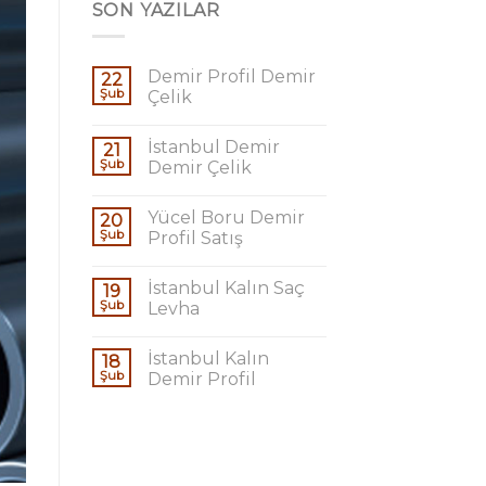
SON YAZILAR
Demir Profil Demir
22
Şub
Çelik
İstanbul Demir
21
Şub
Demir Çelik
Yücel Boru Demir
20
Şub
Profil Satış
İstanbul Kalın Saç
19
Şub
Levha
İstanbul Kalın
18
Şub
Demir Profil