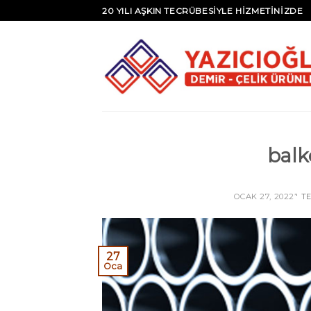
20 YILI AŞKIN TECRÜBESİYLE HİZMETİNİZDE
balk
OCAK 27, 2022
’' 
27
Oca