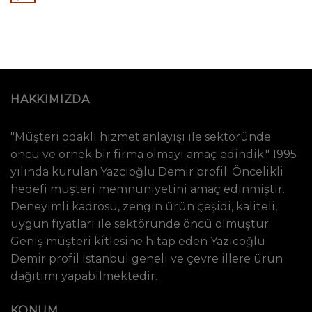
HAKKIMIZDA
"Müşteri odaklı hizmet anlayışı ile sektöründe
öncü ve örnek bir firma olmayı amaç edindik." 1995
yılında kurulan Yazcıoğlu Demir profil: Öncelikli
hedefi müşteri memnuniyetini amaç edinmiştir.
Deneyimli kadrosu, zengin ürün çeşidi, kaliteli,
uygun fiyatları ile sektöründe öncü olmuştur.
Geniş müşteri kitlesine hitap eden Yazıcoğlu
Demir profil İstanbul geneli ve çevre illere ürün
dağıtımı yapabilmektedir.
KONUM