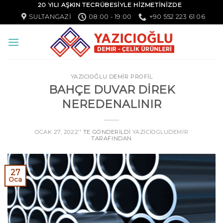
20 YILI AŞKIN TECRÜBESİYLE HİZMETİNİZDE
SULTANGAZI
08:00 - 19:00
+90 552 223 61 06
YAZICIOĞLU DEMİR PROFİL
BAHÇE DUVAR DİREK
NEREDENALINIR
OCAK 27, 2022
’' TE GÖNDERILDI
YAZICIOGLUDEMIR
TARAFINDAN
27
Oca