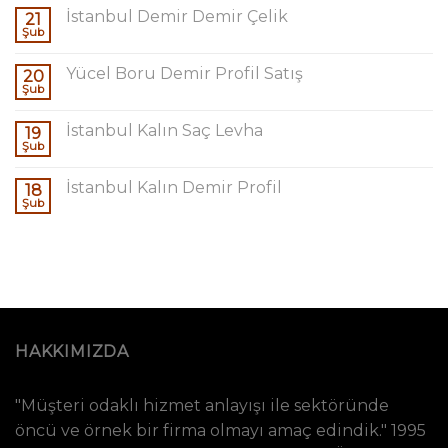
İstanbul Demir Demir Çelik
21
Şub
Yücel Boru Demir Profil Satış
20
Şub
İstanbul Kalın Saç Levha
19
Şub
İstanbul Kalın Demir Profil
18
Şub
HAKKIMIZDA
"Müşteri odaklı hizmet anlayışı ile sektöründe
öncü ve örnek bir firma olmayı amaç edindik." 1995