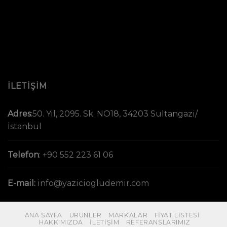
İLETİŞİM
Adres
:
50. Yıl, 2095. Sk. NO18, 34203 Sultangazi/
İstanbul
Telefon
:
+90 552 223 61 06
E-mail:
info@yaziciogludemir.com
ANA SAYFA
ÜRÜNLER
MARKALAR
FIYAT LISTESI
HAKKIMIZDA
İLETIŞIM
REFERANSLARIMIZ