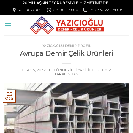
20 YILI AŞKIN TECRÜBESİYLE HİZMETİNİZDE
SULTANGAZI
08:00 - 19:00
+90 552 223 61 06
YAZICIOĞLU DEMİR PROFİL
Avrupa Demir Çelik Ürünleri
OCAK 5, 2022
’' TE GÖNDERILDI
YAZICIOGLUDEMIR
TARAFINDAN
05
Oca