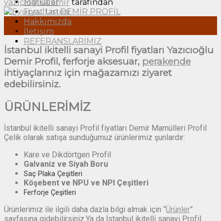
Markalar
yaziciogludemir
tarafından
Fiyat Listesi
01
Hakkımızda
Şub
İletişim
REFERANSLARIMIZ
İstanbul ikitelli sanayi Profil fiyatları Yazıcıoğlu
Demir Profil, ferforje aksesuar,
perakende
ihtiyaçlarınız için mağazamızı ziyaret
edebilirsiniz.
ÜRÜNLERİMİZ
İstanbul ikitelli sanayi Profil fiyatları Demir Mamülleri Profil
Çelik olarak satışa sunduğumuz ürünlerimiz şunlardır:
Kare ve Dikdörtgen Profil
Galvaniz ve Siyah Boru
Saç Plaka Çeşitleri
Köşebent ve NPU ve NPI Çeşitleri
Ferforje Çeşitleri
Ürünlerimiz ile ilgili daha dazla bilgi almak için “
Ürünler
”
sayfasına gidebilirsiniz.Ya da İstanbul ikitelli sanayi Profil