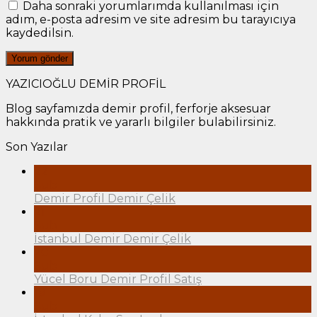
Daha sonraki yorumlarımda kullanılması için
adım, e-posta adresim ve site adresim bu tarayıcıya
kaydedilsin.
YAZICIOĞLU DEMİR PROFİL
Blog sayfamızda demir profil, ferforje aksesuar
hakkında pratik ve yararlı bilgiler bulabilirsiniz.
Son Yazılar
22
Şub
Demir Profil Demir Çelik
21
Şub
İstanbul Demir Demir Çelik
20
Şub
Yücel Boru Demir Profil Satış
19
Şub