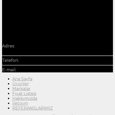
İLETİŞİM
Adres
:
50. Yıl, 2095. Sk. NO18, 34203 Sultangazi/
İstanbul
Telefon
:
+90 552 223 61 06
E-mail:
info@yaziciogludemir.com
Ana Sayfa
Ürünler
Markalar
Fiyat Listesi
Hakkımızda
İletişim
REFERANSLARIMIZ