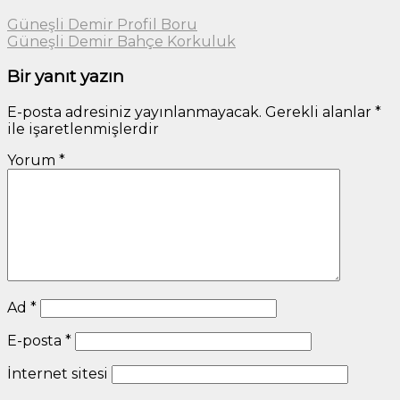
Güneşli Demir Profil Boru
Güneşli Demir Bahçe Korkuluk
Bir yanıt yazın
E-posta adresiniz yayınlanmayacak.
Gerekli alanlar
*
ile işaretlenmişlerdir
Yorum
*
Ad
*
E-posta
*
İnternet sitesi