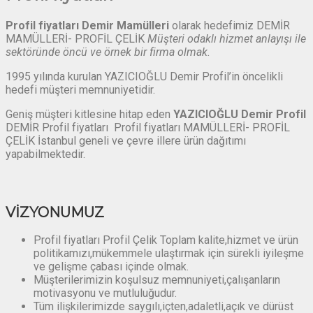
Profil fiyatları Demir Mamülleri
olarak hedefimiz DEMİR
MAMÜLLERİ- PROFİL ÇELİK
Müşteri odaklı hizmet anlayışı ile
sektöründe öncü ve örnek bir firma olmak.
1995 yılında kurulan YAZICIOĞLU Demir Profil’in öncelikli
hedefi müşteri memnuniyetidir.
Geniş müşteri kitlesine hitap eden
YAZICIOĞLU Demir Profil
DEMİR Profil fiyatları Profil fiyatları MAMÜLLERİ- PROFİL
ÇELİK İstanbul geneli ve çevre illere ürün dağıtımı
yapabilmektedir.
VİZYONUMUZ
Profil fiyatları Profil Çelik Toplam kalite,hizmet ve ürün
politikamızı,mükemmele ulaştırmak için sürekli iyileşme
ve gelişme çabası içinde olmak.
Müşterilerimizin koşulsuz memnuniyeti,çalışanların
motivasyonu ve mutluluğudur.
Tüm ilişkilerimizde saygılı,içten,adaletli,açık ve dürüst