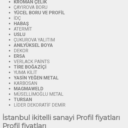
KROMAN
ÇELİK
ÇAYIROVA BORU
YÜCEL
BORU
VE
PROFİL
İDÇ
HABAŞ
ATERMİT
USLU
ÇUKUROVA YALITIM
ANILYÜKSEL
BOYA
DEKOR
ERSA
VERLACK PAİNTS
TİRE
BOĞAZİÇİ
YUMA KİLİT
YASİN
YEĞEN
METAL
KARBOSAN
MAGMAWELD
MÜSELLİMOĞLU METAL
TURSAN
LİDER DEKORATİF DEMİR
İstanbul ikitelli sanayi Profil fiyatları
Profil fiyatları