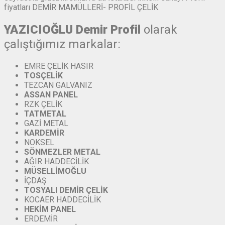
fiyatları DEMİR MAMÜLLERİ- PROFİL ÇELİK
YAZICIOĞLU Demir Profil
olarak
çalıştığımız markalar:
EMRE ÇELİK HASIR
TOSÇELİK
TEZCAN GALVANIZ
ASSAN
PANEL
RZK ÇELİK
TATMETAL
GAZİ METAL
KARDEMİR
NOKSEL
SÖNMEZLER
METAL
AĞIR HADDECİLİK
MÜSELLİMOĞLU
İÇDAŞ
TOSYALI
DEMİR
ÇELİK
KOCAER HADDECİLİK
HEKİM PANEL
ERDEMİR