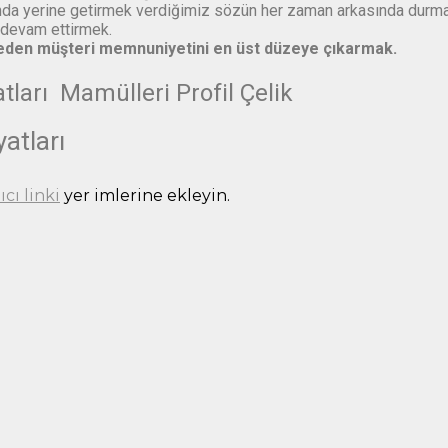
nda yerine getirmek verdiğimiz sözün her zaman arkasında durma
ti devam ettirmek.
meden müşteri memnuniyetini en üst düzeye çıkarmak.
yatları Mamülleri Profil Çelik
yatları
ıcı linki
yer imlerine ekleyin.