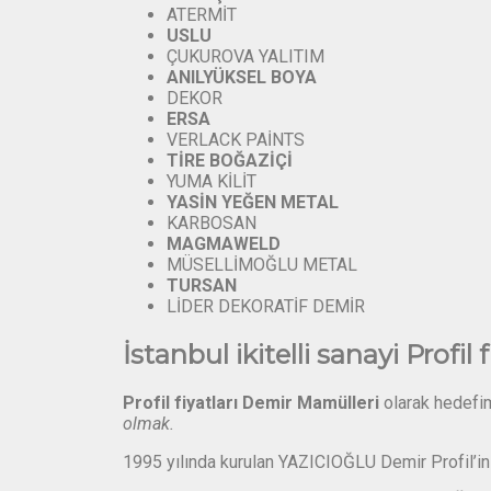
ATERMİT
USLU
ÇUKUROVA YALITIM
ANILYÜKSEL
BOYA
DEKOR
ERSA
VERLACK PAİNTS
TİRE
BOĞAZİÇİ
YUMA KİLİT
YASİN
YEĞEN
METAL
KARBOSAN
MAGMAWELD
MÜSELLİMOĞLU METAL
TURSAN
LİDER DEKORATİF DEMİR
İstanbul ikitelli sanayi Profil fi
Profil fiyatları Demir Mamülleri
olarak hedef
olmak.
1995 yılında kurulan YAZICIOĞLU Demir Profil’in 