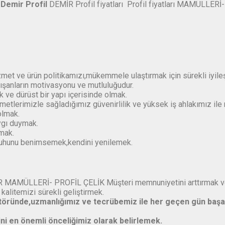
Demir Profil
DEMİR Profil fiyatları Profil fiyatları MAMÜLLERİ-
,hizmet ve ürün politikamızı,mükemmele ulaştırmak için sürekli iyi
ışanların motivasyonu ve mutluluğudur.
ık ve dürüst bir yapı içerisinde olmak.
tlerimizle sağladığımız güvenirlilik ve yüksek iş ahlakımız ile mü
olmak.
ygı duymak.
lmak.
 ruhunu benimsemek,kendini yenilemek.
DEMİR MAMÜLLERİ- PROFİL ÇELİK Müşteri memnuniyetini arttırmak ve 
 kalitemizi sürekli geliştirmek.
ektöründe,uzmanlığımız ve tecrübemiz ile her geçen gün ba
ni en önemli önceliğimiz olarak belirlemek.