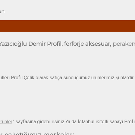
an
ı Yazıcıoğlu Demir Profil, ferforje aksesuar,
perake
mülleri Profil Çelik olarak satışa sunduğumuz ürünlerimiz şunlardır:
rünler
” sayfasına gidebilirsiniz.Ya da İstanbul ikitelli sanayi 