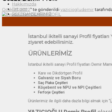
Hakkımızda
İletişim
Ocak 27, 2022
’' te gönderildi
yaziciogludemir
tarafınd
REFERANSLARIMIZ
27
Oca
İstanbul ikitelli sanayi Profil fiyatlar
ziyaret edebilirsiniz.
ÜRÜNLERİMİZ
İstanbul ikitelli sanayi Profil fiyatları Demir Ma
Kare ve Dikdörtgen Profil
Galvaniz ve Siyah Boru
Saç Plaka Çeşitleri
Köşebent ve NPU ve NPI Çeşitleri
Ferforje Çeşitleri
Ürünlerimiz ile ilgili daha dazla bilgi almak için “
Ü