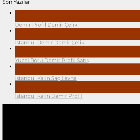
Son Yazılar
22
Şub
Demir Profil Demir Çelik
21
Şub
İstanbul Demir Demir Çelik
20
Şub
Yücel Boru Demir Profil Satış
19
Şub
İstanbul Kalın Saç Levha
18
Şub
İstanbul Kalın Demir Profil
Hakkımızda
"Müşteri odaklı hizmet anlayışı ile sektöründe öncü ve
memnuniyetini amaç edinmiştir. Deneyimli kadrosu, zen
Yazıcoğlu Demir profil İstanbul geneli ve çevre illere
KONUM