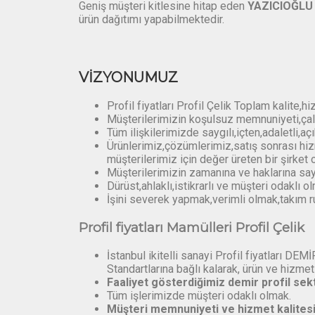
Geniş müşteri kitlesine hitap eden
YAZICIOĞLU 
ürün dağıtımı yapabilmektedir.
VİZYONUMUZ
Profil fiyatları Profil Çelik Toplam kalite
Müşterilerimizin koşulsuz memnuniyeti,çal
Tüm ilişkilerimizde saygılı,içten,adaletli,aç
Ürünlerimiz,çözümlerimiz,satış sonrası hizme
müşterilerimiz için değer üreten bir şirket 
Müşterilerimizin zamanına ve haklarına sa
Dürüst,ahlaklı,istikrarlı ve müşteri odaklı o
İşini severek yapmak,verimli olmak,takım
Profil fiyatları Mamülleri Profil Çelik
İstanbul ikitelli sanayi Profil fiyatları 
Standartlarına bağlı kalarak, ürün ve hizmet
Faaliyet gösterdiğimiz demir profil s
Tüm işlerimizde müşteri odaklı olmak.
Müşteri memnuniyeti ve hizmet kalitesi