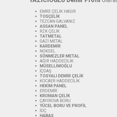
YAZICIOĞLU Demir Profil
olara
EMRE ÇELİK HASIR
TOSÇELİK
TEZCAN GALVANIZ
ASSAN
PANEL
RZK ÇELİK
TATMETAL
GAZİ METAL
KARDEMİR
NOKSEL
SÖNMEZLER
METAL
AĞIR HADDECİLİK
MÜSELLİMOĞLU
İÇDAŞ
TOSYALI
DEMİR
ÇELİK
KOCAER HADDECİLİK
HEKİM PANEL
ERDEMİR
KROMAN
ÇELİK
ÇAYIROVA BORU
YÜCEL
BORU
VE
PROFİL
İDÇ
HABAŞ