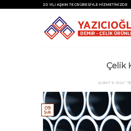
20 YILI AŞKIN TECRÜBESİYLE HİZMETİNİZDE
Çelik
ŞUBAT 9, 2024
’' 
09
Şub