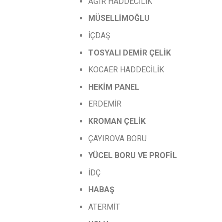
AĞIR HADDECİLİK
MÜSELLİMOĞLU
İÇDAŞ
TOSYALI
DEMİR
ÇELİK
KOCAER HADDECİLİK
HEKİM PANEL
ERDEMİR
KROMAN
ÇELİK
ÇAYIROVA BORU
YÜCEL
BORU
VE
PROFİL
İDÇ
HABAŞ
ATERMİT