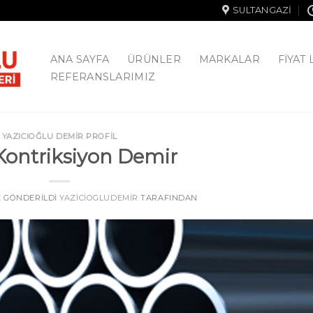
SULTANGAZI
ANA SAYFA
ÜRÜNLER
MARKALAR
FIYAT 
REFERANSLARIMIZ
YAZICIOĞLU DEMİR PROFİL
 Kontriksiyon Demir
TE GÖNDERILDI
YAZICIOGLUDEMIR
TARAFINDAN