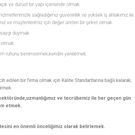
,açık ve dürüst bir yapı içerisinde olmak.
izmetlerimizle sağladığımız güvenirlilik ve yüksek iş ahlakımız ile
rımız ve müşterilerimiz için değer üreten bir şirket olmak.
a saygı duymak.
ı olmak.
kım ruhunu benimsemek,kendini yenilemek.
h edilen bir firma olmak için Kalite Standartlarına bağlı kalarak,
irmek.
l sektöründe,uzmanlığımız ve tecrübemiz ile her geçen gün
am etmek.
esini en önemli önceliğimiz olarak belirlemek.