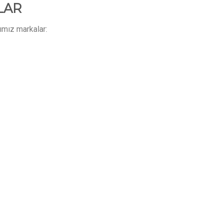
LAR
ğımız markalar: