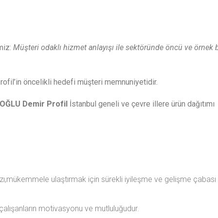
miz:
Müşteri odaklı hizmet anlayışı ile sektöründe öncü ve örnek b
fil’in öncelikli hedefi müşteri memnuniyetidir.
OĞLU Demir Profil
İstanbul geneli ve çevre illere ürün dağıtımı
ızı,mükemmele ulaştırmak için sürekli iyileşme ve gelişme çabası
çalışanların motivasyonu ve mutluluğudur.