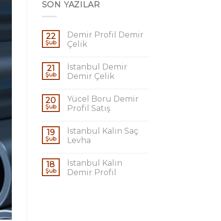
SON YAZILAR
Demir Profil Demir
22
Şub
Çelik
İstanbul Demir
21
Şub
Demir Çelik
Yücel Boru Demir
20
Şub
Profil Satış
İstanbul Kalın Saç
19
Şub
Levha
İstanbul Kalın
18
Şub
Demir Profil