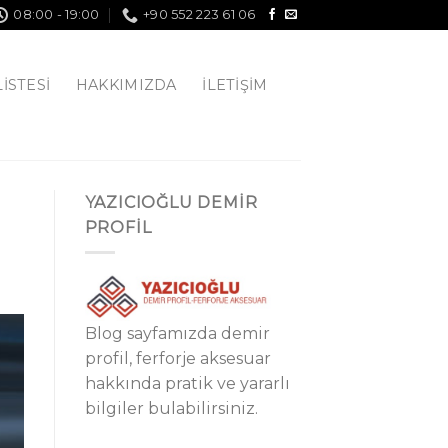
08:00 - 19:00
+90 552 223 61 06
LISTESI
HAKKIMIZDA
İLETIŞIM
YAZICIOĞLU DEMİR
PROFİL
Blog sayfamızda demir
profil, ferforje aksesuar
hakkında pratik ve yararlı
bilgiler bulabilirsiniz.