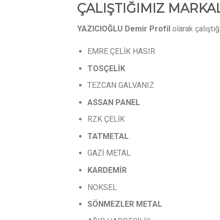
ÇALIŞTIĞIMIZ MARKA
YAZICIOĞLU Demir Profil
olarak çalıştı
EMRE ÇELİK HASIR
TOSÇELİK
TEZCAN GALVANIZ
ASSAN
PANEL
RZK ÇELİK
TATMETAL
GAZİ METAL
KARDEMİR
NOKSEL
SÖNMEZLER
METAL