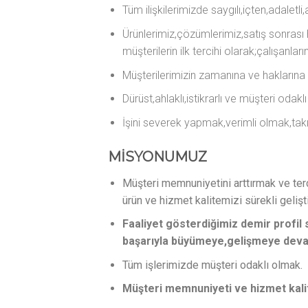
Tüm ilişkilerimizde saygılı,içten,adaletli
Ürünlerimiz,çözümlerimiz,satış sonrası h
müşterilerin ilk tercihi olarak;çalışanla
Müşterilerimizin zamanına ve hakların
Dürüst,ahlaklı,istikrarlı ve müşteri odakl
İşini severek yapmak,verimli olmak,ta
MİSYONUMUZ
Müşteri memnuniyetini arttırmak ve terci
ürün ve hizmet kalitemizi sürekli gelişt
Faaliyet gösterdiğimiz demir profi
başarıyla büyümeye,gelişmeye dev
Tüm işlerimizde müşteri odaklı olmak.
Müşteri memnuniyeti ve hizmet kalit